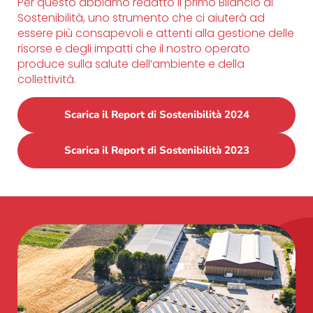
Per questo abbiamo redatto il primo Bilancio di
Sostenibilità, uno strumento che ci aiuterà ad
essere più consapevoli e attenti alla gestione delle
risorse e degli impatti che il nostro operato
produce sulla salute dell’ambiente e della
collettività.
Scarica il Report di Sostenibilità 2024
Scarica il Report di Sostenibilità 2023