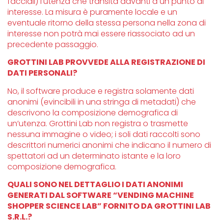
facciali) l’utenza che transita davanti a un punto di
interesse. La misura è puramente locale e un
eventuale ritorno della stessa persona nella zona di
interesse non potrà mai essere riassociato ad un
precedente passaggio.
GROTTINI LAB PROVVEDE ALLA REGISTRAZIONE DI
DATI PERSONALI?
No, il software produce e registra solamente dati
anonimi (evincibili in una stringa di metadati) che
descrivono la composizione demografica di
un’utenza. Grottini Lab non registra o trasmette
nessuna immagine o video; i soli dati raccolti sono
descrittori numerici anonimi che indicano il numero di
spettatori ad un determinato istante e la loro
composizione demografica.
QUALI SONO NEL DETTAGLIO I DATI ANONIMI
GENERATI DAL SOFTWARE “VENDING MACHINE
SHOPPER SCIENCE LAB” FORNITO DA GROTTINI LAB
S.R.L.?